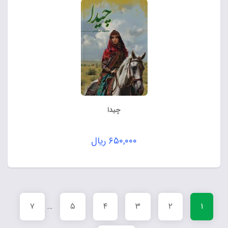
چیدا
۶۵۰,۰۰۰
ریال
۷
…
۵
۴
۳
۲
۱