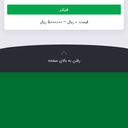
حداق
حداکث
فیلتر
قیمت
قیمت
قیمت:
0 ریال
—
5,000,000 ریال
رفتن به بالای صفحه