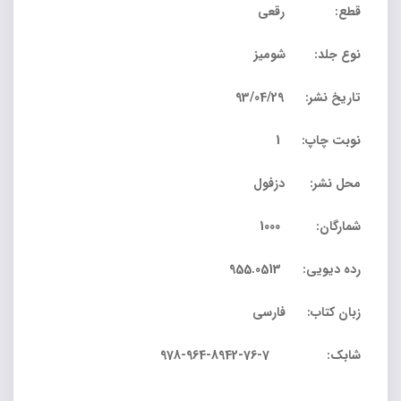
قطع: رقعی
نوع جلد: شومیز
تاریخ نشر: 93/04/29
نوبت چاپ: 1
محل نشر: دزفول
شمارگان: 1000
رده دیویی: 955.0513
زبان کتاب: فارسی
شابک: 7-76-8942-964-978