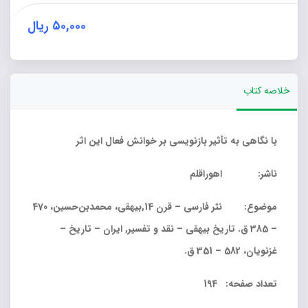
عدد
۵۰,۰۰۰
ریال
خلاصه کتاب
با نگاهی به تأثیر بازنویسی بر خوانش فعال این اثر
ناشر: اهوراقلم
موضوع: نثر فارسی – قرن 14,بیهقی، محمدبن‌حسین، 470
– 385 ق. تاریخ بیهقی – نقد و تفسیر, ایران – تاریخ –
غزنویان، 582 – 351 ق.
تعداد صفحه: 194