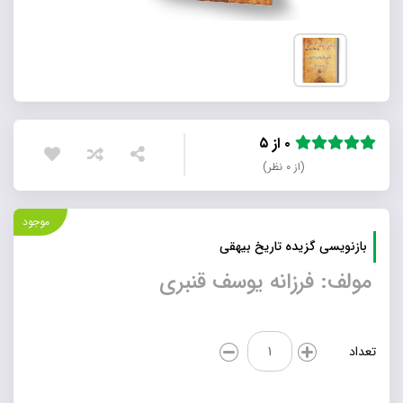
۰ از ۵
(از ۰ نظر)
موجود
بازنویسی گزیده تاریخ بیهقی
مولف: فرزانه یوسف قنبری
بازنویسی
تعداد
گزیده
تاریخ
بیهقی