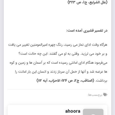
(
علل الشرایع، ج1، ص 323
)
در تفسیر قشیری آمده است
:
هرگاه وقت ادای نماز می رسید، رنگ چهره امیرالمومنین تغییر می یافت
و بر خود می لرزید. وقتی به او می گفتند: این چه حالت است؟
می‌فرمود:هنگام ادای امانتی رسیده است که بر آسمان ها و زمین و کوه
ها عرضه شد و آنها از حمل آن سرباز زدند و انسان این بار امانت را
برداشت.
(
المناقب، ج2، ص 124؛ الاحزاب، آیه 72
)
برچسب‌ها:
ahoora