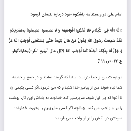
امام علی در وصیتنامه باشکوه خود درباره یتیمان فرمود
:
«
اللَّهَ اللَّهَ فِی الْأَیْتَامِ فَلَا تُغَیِّرُوا أَفْوَاهَهُمْ وَ لَا تضیعوا [یَضِیعُوا] بِحَضْرَتِکُمْ
فَقَدْ سَمِعْتُ رَسُولَ اللَّهِ یَقُولُ مَنْ عَالَ یَتِیماً حَتَّی یَسْتَغْنِیَ أَوْجَبَ اللَّهُ عَزَّ
وَ جَلَّ لَهُ بِذَلِکَ الْجَنَّهَ کَمَا أَوْجَبَ اللَّهُ لِآکِلِ مَالِ الْیَتِیمِ النَّار؛ (بحارالأنوار،
ج ‏42، ص 199
)
درباره یتیمان از خدا بترسید. مبادا که گرسنه بمانند و در جمع و جامعه
شما تباه شوند من از پیامبر خدا شنیدم که می فرمود:اگر کسی یتیمی را،
تا آنجا که بی نیاز شود، سرپرستی کند خداوند به پاداش این کار، بهشت
را بر او واجب می کند. چنانچه اگر کسی مال یتیم را بخورد، خداوند-
سوختن در- آتش را بر او واجب می فرماید.