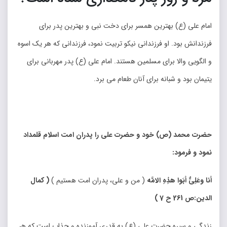
امام علی (ع) بهترین همسر برای دخت نبی و بهترین پدر برای
فرزندانش بود. او فرزندانی نیکو تربیت نمود، فرزندانی که هر یک اسوه
و الگویی والا برای مسلمین هستند. امام علی (ع) پدر مهربانی برای
یتیمان بود و شبانه برای آنان طعام می برد.
حضرت محمد (
ص) خود و حضرت علی را پدران امت اسلام قلمداد
نمود و فرمود
:
أنا وعَلِیٌّ أبَوا هذِهِ الامَّه
( من و علی، پدران امت هستیم )
(
کمال
الدین:ص 261 ح 7
)
زندگی و سیره حضرت علی (ع) به قدری آموزنده و جذاب است که هر