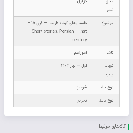
محل
دزفول
نشر
موضوع
داستان‌های کوتاه فارسی — قرن 15 –
Short stories, Persian — 21st
century
ناشر
اهوراقلم
نوبت
اول — بهار 1404
چاپ
نوع جلد
شومیز
نوع کاغذ
تحریر
کالاهای مرتبط