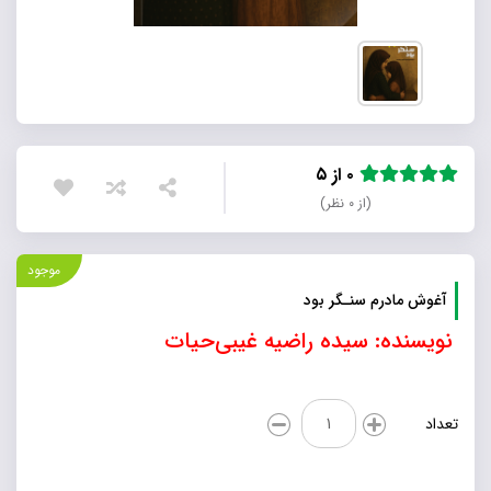
۰ از ۵
(از ۰ نظر)
موجود
آغوش مادرم سنـگر بود
نویسنده: سیده راضیه غیبی‌حیات
آغوش
تعداد
مادرم
سنـگر
بود