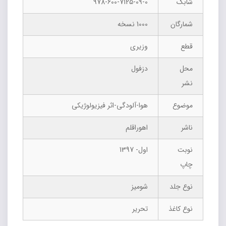
شابک
978-600-7125-09-0
شمارگان
1000 نسخه
قطع
وزیری
محل
دزفول
نشر
موضوع
هوا-آلودگی-اثر فیزیولوژیکی
ناشر
اهوراقلم
نوبت
اول- 1397
چاپ
نوع جلد
شومیز
نوع کاغذ
تحریر