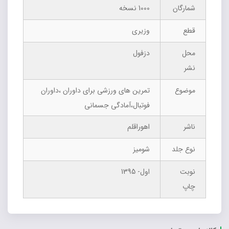
شمارگان
1000 نسخه
قطع
وزیری
محل
دزفول
نشر
موضوع
تمرین های ورزشی برای داوران ،داوران
فوتبال،آمادگی جسمانی
ناشر
اهوراقلم
نوع جلد
شومیز
نوبت
اول- 1395
چاپ