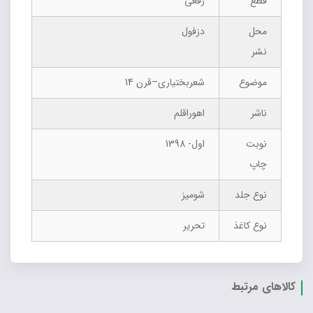
قطع
رقعی
محل
دزفول
نشر
موضوع
شعربختیاری–قرن 14
ناشر
اهوراقلم
نوبت
اول- 1398
چاپ
نوع جلد
شومیز
نوع کاغذ
تحریر
کالاهای مرتبط