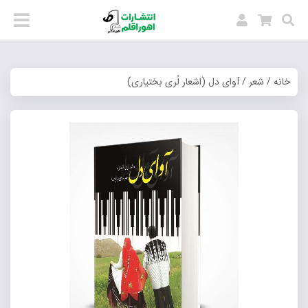
خانه
/
شعر
/ آوای دل (اشعار لُری بختیاری)