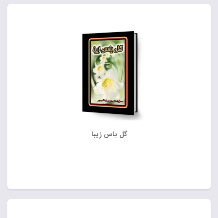
گل یاس زیبا