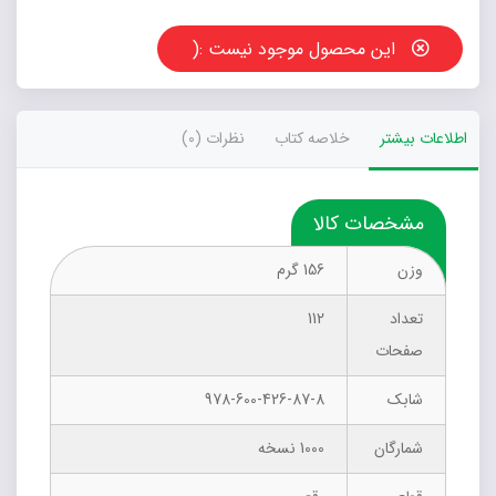
این محصول موجود نیست :(
اطلاعات بیشتر
خلاصه کتاب
نظرات (0)
مشخصات کالا
وزن
156 گرم
تعداد
112
صفحات
شابک
978-600-426-87-8
شمارگان
1000 نسخه