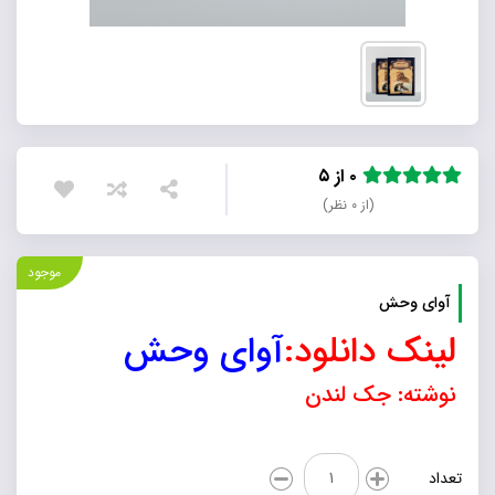
۰ از ۵
(از ۰ نظر)
موجود
آوای وحش
لینک دانلود:
آوای وحش
نوشته: جک لندن
آوای
تعداد
وحش