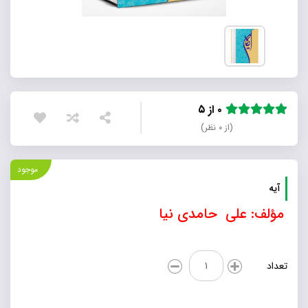
۰ از ۵
(از ۰ نظر)
موجود
آیه
مؤلف: علی حامدی نیا
آیه
تعداد
عدد