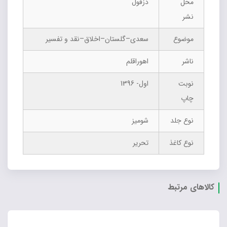
محل
دزفول
نشر
موضوع
سعدی–گلستان–اخلاق–نقد و تفسیر
ناشر
اهوراقلم
نوبت
اول- 1396
چاپ
نوع جلد
شومیز
نوع کاغذ
تحریر
کالاهای مرتبط