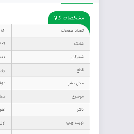
مشخصات کالا
تعداد صفحات
84
شابک
6-9
شمارگان
1000 نسخ
قطع
وزی
محل نشر
دزف
موضوع
معلمان 
ناشر
اهور
نوبت چاپ
اول ت