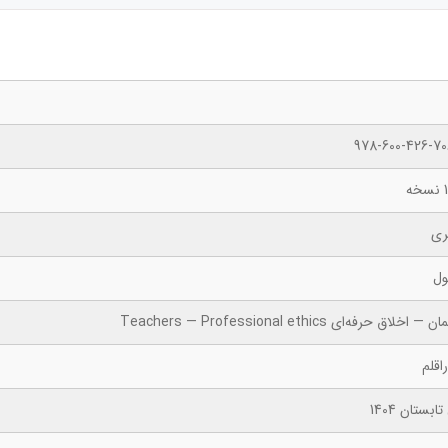
978-600-426-70
ه
ری
ول
— اخلاق حرفه‌ای Teachers — Professional ethics
اقلم
ابستان 1404