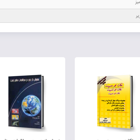
یز
یر