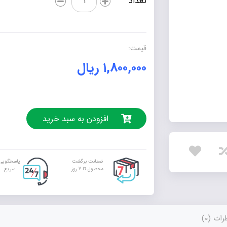
تعداد
میزان
تمایل
مدیران
مدارس
قیمت:
به
۱,۸۰۰,۰۰۰
ریال
حرفه‌ای‌گرایی
منابع
انسانی
و
رابطه
افزودن به سبد خرید
آن
با
سازگاری
ضمانت برگشت
پاسخگویی
شغلی
محصول تا 7 روز
سریع
عدد
ات (0)