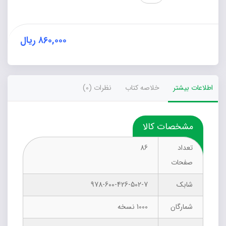
رتبه‌بندی
سازمان‌های
آموزشی
با
۸۶۰,۰۰۰
ریال
استفاده
از
تحلیل
پوششی
اطلاعات بیشتر
خلاصه کتاب
نظرات (0)
داده‌ها
(DEA)
عدد
مشخصات کالا
تعداد
86
صفحات
شابک
978-600-426-502-7
شمارگان
1000 نسخه