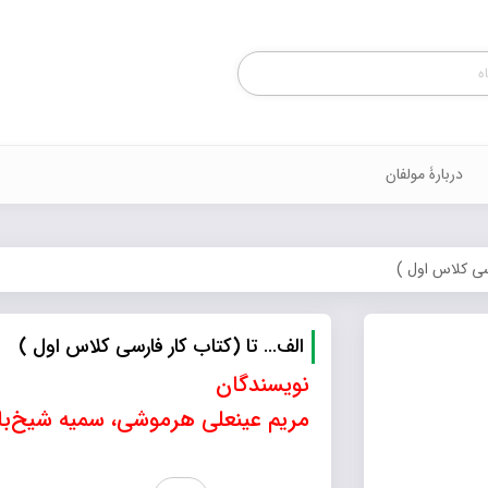
Products
search
دربارۀ مولفان
سی کلاس اول )
الف… تا (کتاب کار فارسی کلاس اول )
نویسندگان
مریم عینعلی هرموشی، سمیه شیخ‌با