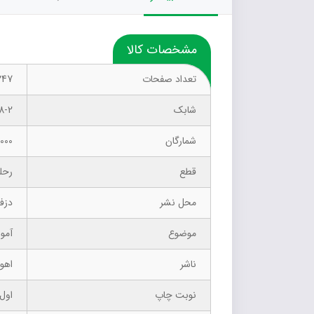
مشخصات کالا
تعداد صفحات
247
شابک
8-2
شمارگان
1000 نسخ
قطع
رحل
محل نشر
دزف
موضوع
آمو
ناشر
اهور
نوبت چاپ
اول 