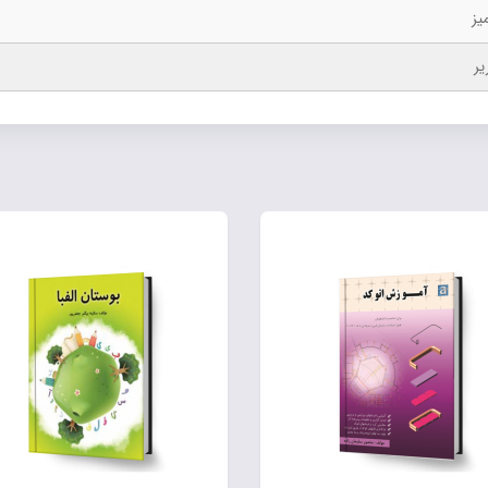
یز
یر