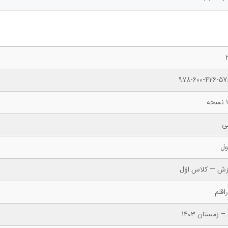
978-600-426-57
ه
ی
ول
زش — کلاس اوّل
اقلم
– زمستان 1403