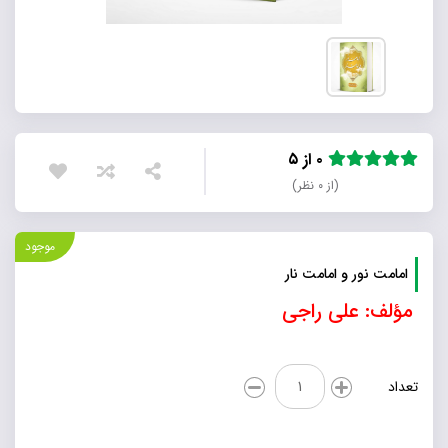
۰ از ۵
(از ۰ نظر)
موجود
امامت نور و امامت نار
مؤلف: علی راجی
امامت
تعداد
نور
و
امامت