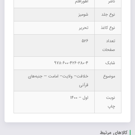
ناشر
اهوراقلم
نوع جلد
شومیز
نوع کاغذ
تحریر
تعداد
526
صفحات
شابک
978-600-426-280-4
موضوع
خلافت– ولایت– امامت — جنبه‌های
قرآنی
نوبت
اول – 1400
چاپ
کالاهای مرتبط