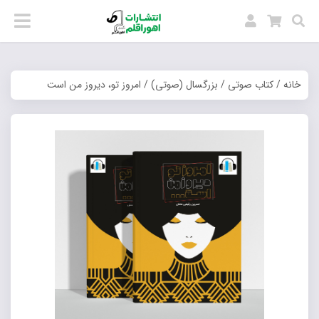
خانه
/
کتاب صوتی
/
بزرگسال (صوتی)
/ امروز تو، دیروز من است