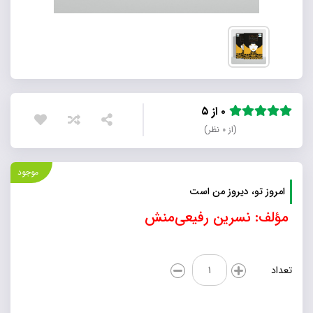
۰ از ۵
(از ۰ نظر)
موجود
امروز تو، دیروز من است
مؤلف: نسرین رفیعی‌منش
امروز
تعداد
تو،
دیروز
من