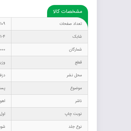
مشخصات کالا
تعداد صفحات
109
شابک
1-4
شمارگان
1000 نسخ
قطع
وزی
محل نشر
دزف
موضوع
پست
ناشر
اهور
نوبت چاپ
اول –
نوع جلد
شوم