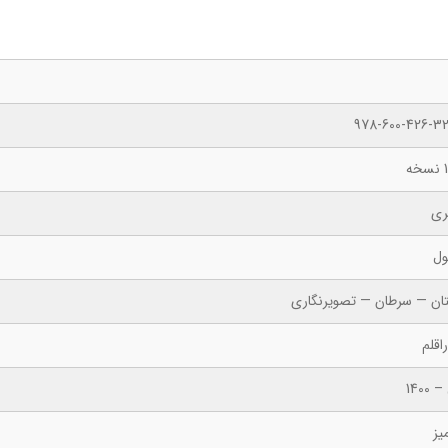
978-600-426-32
ه
ری
ول
ان — سرطان — تصویرنگاری
اقلم
 1400
یز