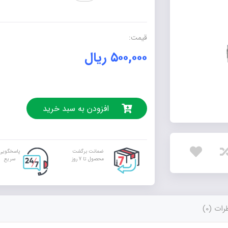
بهینۀ
تصاویر
پژشکی
قیمت:
جهت
۵۰۰,۰۰۰
ریال
تشخیص
سرطان
سینه
عدد
افزودن به سبد خرید
ضمانت برگشت
پاسخگویی
محصول تا 7 روز
سریع
ات (0)