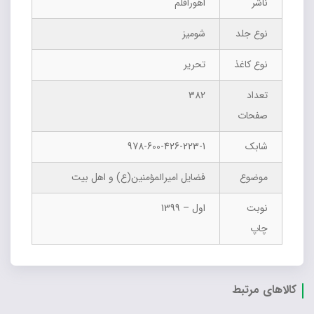
ناشر
اهوراقلم
نوع جلد
شومیز
نوع کاغذ
تحریر
تعداد
382
صفحات
شابک
978-600-426-223-1
موضوع
فضایل امیرالمؤمنین(ع) و اهل بیت
نوبت
اول – 1399
چاپ
کالاهای مرتبط