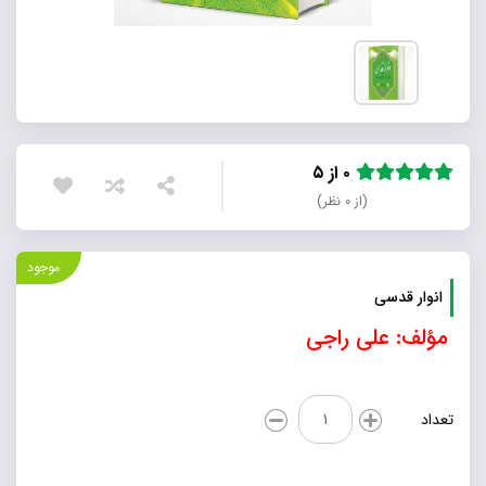
۰ از ۵
(از ۰ نظر)
موجود
انوار قدسی
مؤلف: علی راجی
انوار
تعداد
قدسی
عدد