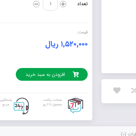
اِما
تعداد
عدد
قیمت:
۱,۵۲۰,۰۰۰
ریال
افزودن به سبد خرید
ضمانت برگشت
پاسخگویی
محصول تا 7 روز
سریع
ات (0)