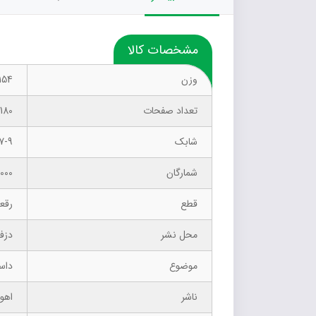
مشخصات کالا
وزن
154 گرم
تعداد صفحات
180
شابک
7-9
شمارگان
1000 نسخ
قطع
رقع
محل نشر
دزف
موضوع
داست
ناشر
اهور