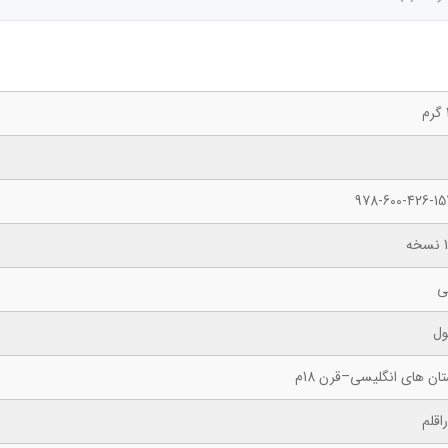
978-600-426-15
ه
ی
ول
ان های انگلیسی–قرن 18م
اقلم