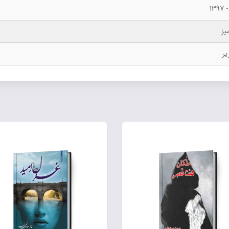
139
یز
یر