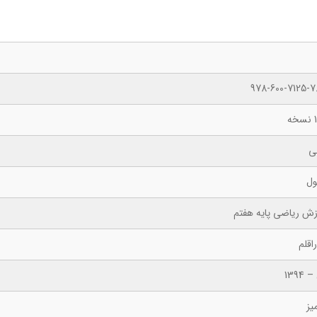
978-600-7125-7
ه
ی
ول
زش ریاضی پایه هفتم
اقلم
 1394
یز