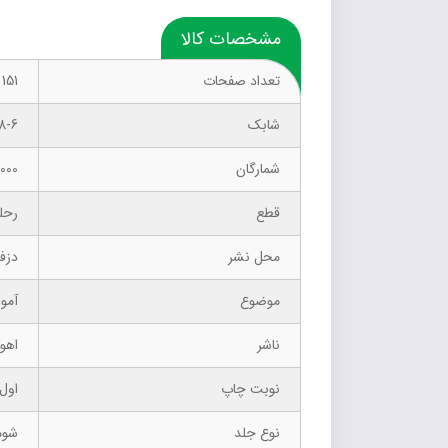
مشخصات کالا
تعداد صفحات
151
شابک
8-6
شمارگان
1000 نسخ
قطع
رحل
محل نشر
دزف
موضوع
آمو
ناشر
اهور
نوبت چاپ
اول –
نوع جلد
شوم