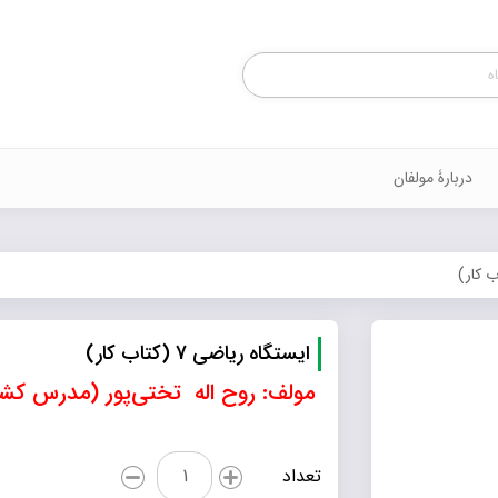
Products
search
دربارۀ مولفان
ایستگاه ریاضی 7 (کتاب کار)
مولف: روح اله تختی‌پور (مدرس کش
ایستگاه
تعداد
ریاضی