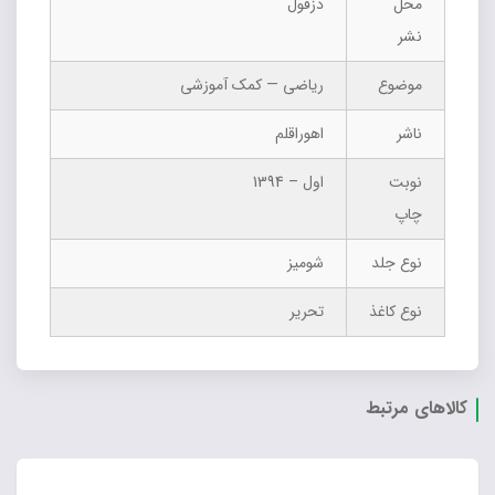
محل
دزفول
نشر
موضوع
ریاضی — کمک آموزشی
ناشر
اهوراقلم
نوبت
اول – 1394
چاپ
نوع جلد
شومیز
نوع کاغذ
تحریر
کالاهای مرتبط