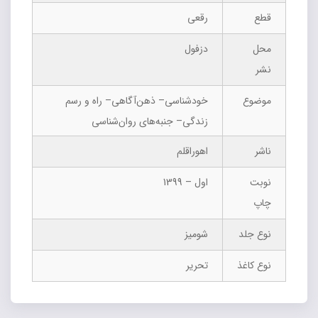
قطع
رقعی
محل
دزفول
نشر
موضوع
خودشناسی– ذهن‌آگاهی– راه و رسم
زندگی– جنبه‌های روان‌شناسی
ناشر
اهوراقلم
نوبت
اول – 1399
چاپ
نوع جلد
شومیز
نوع کاغذ
تحریر