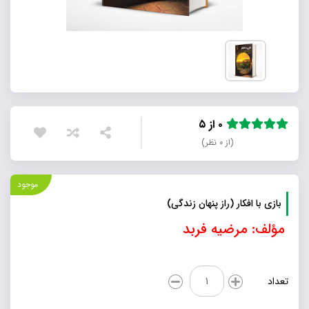
۰ از ۵
(از ۰ نظر)
موجود
بازی با افکار (راز پنهان زندگی)
مؤلف: مرضیه فربد
بازی
تعداد
با
افکار