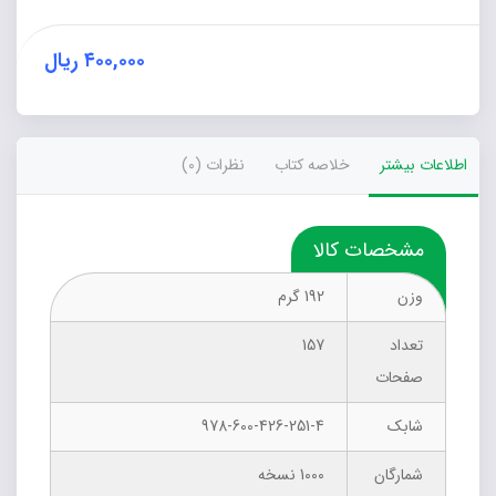
(راز
پنهان
زندگی)
۴۰۰,۰۰۰
ریال
عدد
اطلاعات بیشتر
خلاصه کتاب
نظرات (0)
مشخصات کالا
وزن
192 گرم
تعداد
157
صفحات
شابک
978-600-426-251-4
شمارگان
1000 نسخه