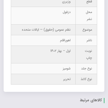
قطع
وزیری
محل
دزفول
نشر
موضوع
نظم عمومی (حقوق) — ایالات متحده
ناشر
اهوراقلم
نوبت
اول – بهار 1402
چاپ
نوع جلد
شومیز
نوع کاغذ
تحریر
کالاهای مرتبط