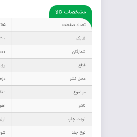
مشخصات کالا
تعداد صفحات
255
شابک
3-0
شمارگان
1000 نسخ
قطع
وزی
محل نشر
دزف
موضوع
: نقاشان ای‫
ناشر
اهور
نوبت چاپ
اول —
نوع جلد
شوم