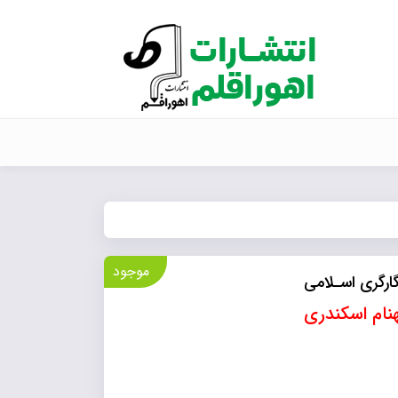
موجود
گارگری اسـلامی
هنام اسکندری