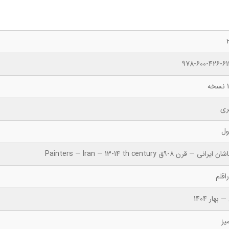
978-600-426-61
ه
ری
ول
رانی — ‏قرن ۸-۹ق Painters — Iran — 13-14 th century
اقلم
 بهار 1404
یز