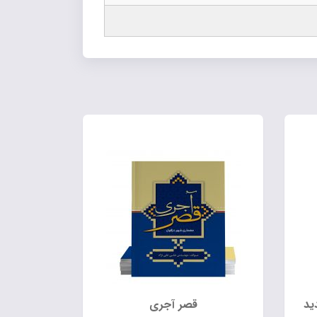
ید
قصر آجری