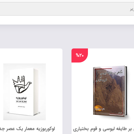
یر
%۲۰
بر طایفه لیوسی و قوم بختیاری
لوکوربوزیه معمار یک عصر جد