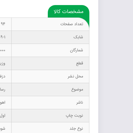
مشخصات کالا
تعداد صفحات
94
شابک
9-1
شمارگان
1000 نسخ
قطع
وزی
محل نشر
دزف
موضوع
رسا
ناشر
اهور
نوبت چاپ
اول –
نوع جلد
شوم