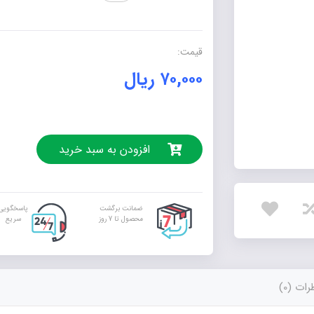
ماهواره
بر
روابط
قیمت:
زوجین
۷۰,۰۰۰
ریال
عدد
افزودن به سبد خرید
ضمانت برگشت
پاسخگویی
محصول تا 7 روز
سریع
ات (0)