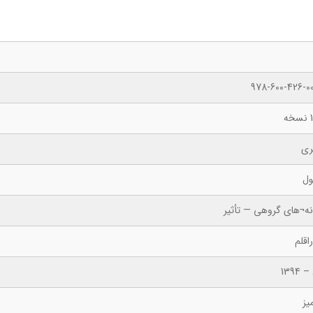
978-600-426-00
ه
ری
ول
نه¬های گروهی — تأثیر
اقلم
 1394
یز