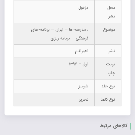
محل
دزفول
نشر
موضوع
: مدرسه¬ها — ایران — برنامه¬های
فرهنگی — برنامه ریزی
ناشر
اهوراقلم
نوبت
اول – 1394
چاپ
نوع جلد
شومیز
نوع کاغذ
تحریر
کالاهای مرتبط