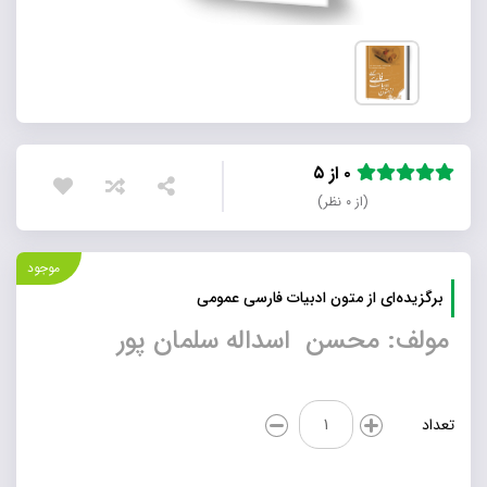
۰ از ۵
(از ۰ نظر)
موجود
برگزیده‌ای از متون ادبیات فارسی عمومی
مولف: محسن اسداله سلمان پور
برگزیده‌ای
تعداد
از
متون
ادبیات