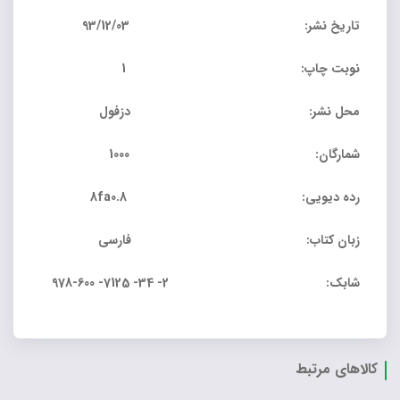
تاریخ نشر: 93/12/03
نوبت چاپ: 1
محل نشر: دزفول
شمارگان: 1000
رده دیویی: 8fa0.8
زبان کتاب: فارسی
شابک: 2- 34- 7125- 600-978
کالاهای مرتبط