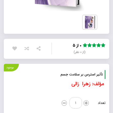
۰ از ۵
(از ۰ نظر)
موجود
تأثیر استرس بر سلامت جسم
مؤلف: زهرا زالی
تأثیر
تعداد
استرس
بر