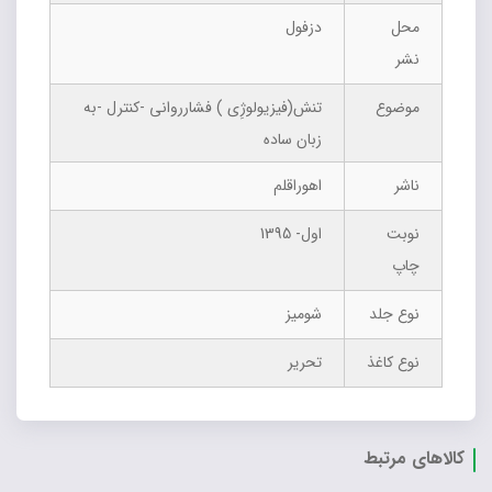
محل
دزفول
نشر
موضوع
تنش(فیزیولوژِی ) فشارروانی -کنترل -به
زبان ساده
ناشر
اهوراقلم
نوبت
اول- 1395
چاپ
نوع جلد
شومیز
نوع کاغذ
تحریر
کالاهای مرتبط