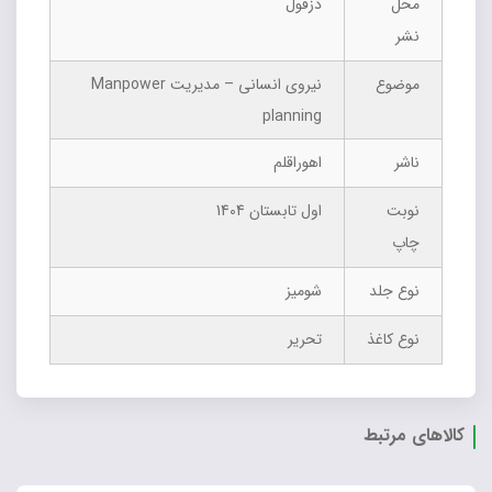
محل
دزفول
نشر
موضوع
نیروی انسانی – مدیریت Manpower
planning
ناشر
اهوراقلم
نوبت
اول تابستان 1404
چاپ
نوع جلد
شومیز
نوع کاغذ
تحریر
کالاهای مرتبط