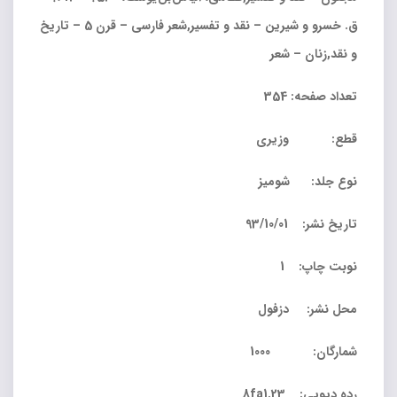
ق. خسرو و شیرین – نقد و تفسیر,شعر فارسی – قرن 5 – تاریخ
و نقد,زنان – شعر
تعداد صفحه: 354
قطع: وزیری
نوع جلد: شومیز
تاریخ نشر: 93/10/01
نوبت چاپ: 1
محل نشر: دزفول
شمارگان: 1000
رده دیویی: 8fa1.23