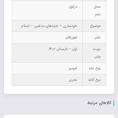
محل
دزفول
نشر
موضوع
خودسازی — جنبه‌های مذهبی — اسلام
ناشر
اهوراقلم
نوبت
اول – تابستان 1402
چاپ
نوع جلد
شومیز
نوع کاغذ
تحریر
کالاهای مرتبط