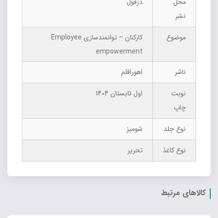
محل
دزفول
نشر
موضوع
کارکنان – توانمندسازی Employee
empowerment
ناشر
اهوراقلم
نوبت
اول تابستان 1404
چاپ
نوع جلد
شومیز
نوع کاغذ
تحریر
کالاهای مرتبط