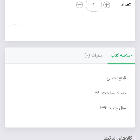
تولد
تعداد
قوری
چینی
گل
قرمزی
عدد
خلاصه کتاب
نظرات (0)
قطع: جیبی
تعداد صفحات: 36
سال چاپ: 1391
کالاهای مرتبط