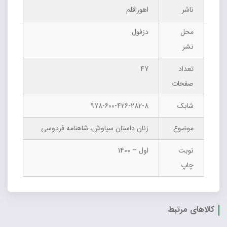
ناشر
اهوراقلم
محل
دزفول
نشر
تعداد
47
صفحات
شابک
978-600-426-282-8
موضوع
زنان داستان سیاوش، شاهنامه فردوسی
نوبت
اول – 1400
چاپ
کالاهای مرتبط