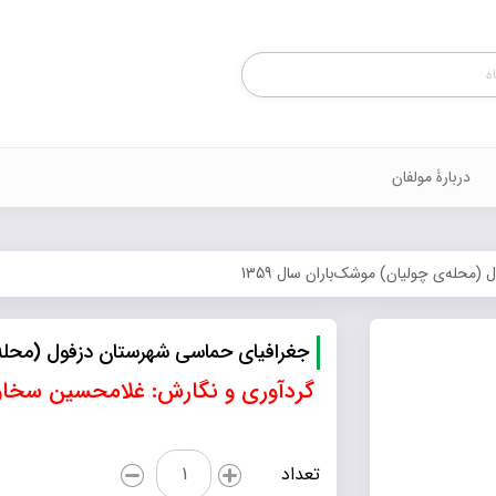
Products
search
دربارۀ مولفان
محله‌ی چولیان) موشک‌باران سال 1359
جغرافیای حماسی شهرستان دزفول (محله‌ی 
گردآوری و نگارش: غلامحسین سخاو
جغرافیای
تعداد
حماسی