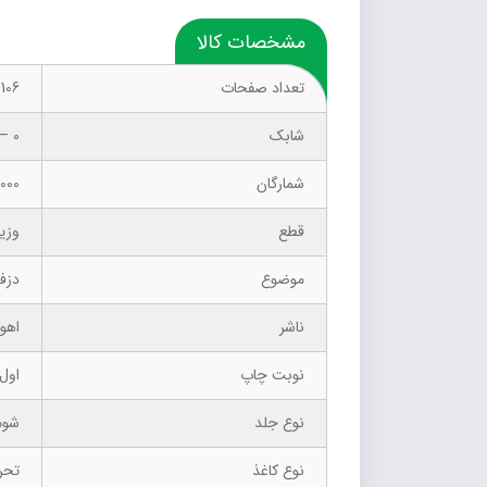
مشخصات کالا
تعداد صفحات
106
شابک
0 – 639 – 426 – 600 – 978
شمارگان
1000 نسخ
قطع
وزی
موضوع
دزفول – خا
ناشر
اهور
نوبت چاپ
اول ت
نوع جلد
شوم
نوع کاغذ
تحر