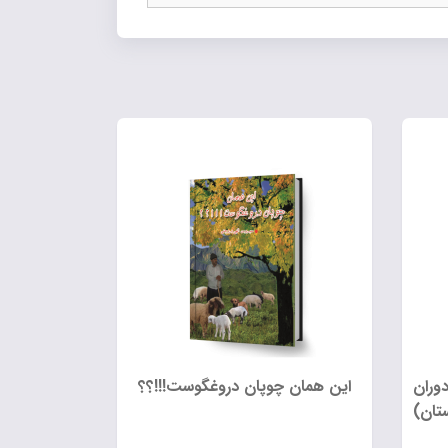
وران
این همان چوپان دروغگوست!!!؟؟
تان)