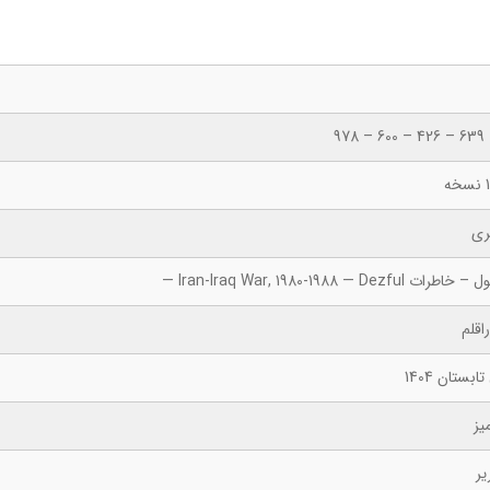
ه
ری
طرات Iran-Iraq War, 1980-1988 — Dezful —
اقلم
ابستان 1404
یز
یر