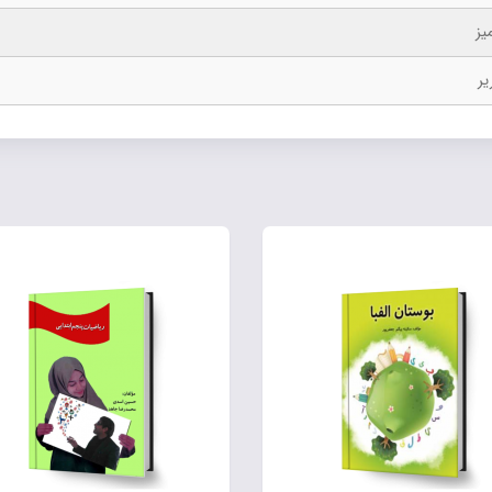
یز
یر