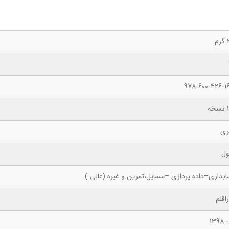
م
978-600-426-16
ه
ری
ول
بداری–داده پردازی –مسایل،تمرین و غیره (عالی )
اقلم
139