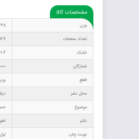
مشخصات کالا
وزن
228 گر
تعداد صفحات
127
شابک
1-6
شمارگان
1000 نسخ
قطع
وزی
محل نشر
دزف
موضوع
حسا
ناشر
اهور
نوبت چاپ
اول- 8