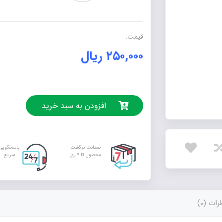
کاربرد
اکسل
در
قیمت:
حسابداری
۲۵۰,۰۰۰
ریال
(جلد
اول)
عدد
افزودن به سبد خرید
ضمانت برگشت
پاسخگویی
محصول تا 7 روز
سریع
ات (0)