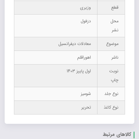
قطع
وزیری
محل
دزفول
نشر
موضوع
معادلات دیفرانسیل
ناشر
اهوراقلم
نوبت
اول پاییز 1403
چاپ
نوع جلد
شومیز
نوع کاغذ
تحریر
کالاهای مرتبط