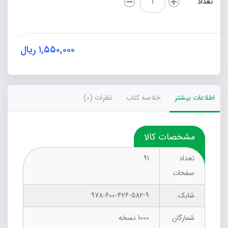
تعداد
مسائل
کتاب
آشنایی
با
معادلات
۱,۵۵۰,۰۰۰
ریال
دیفرانسیل
عدد
اطلاعات بیشتر
خلاصه کتاب
نظرات (0)
مشخصات کالا
تعداد
91
صفحات
شابک
978-600-426-582-9
شمارگان
1000 نسخه