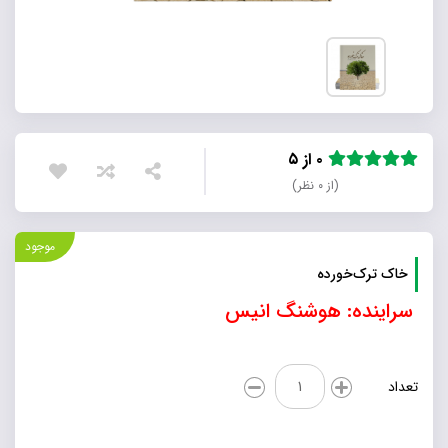
۰ از ۵
(از ۰ نظر)
موجود
خاک ترک‌خورده
سراینده: هوشنگ انیس
خاک
تعداد
ترک‌خورده
عدد