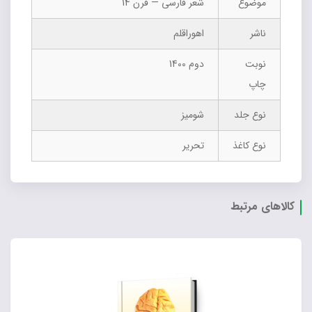
موضوع
شعر فارسی — قرن 14
ناشر
اهوراقلم
نوبت
دوم 1400
چاپ
نوع جلد
شومیز
نوع کاغذ
تحریر
کالاهای مرتبط