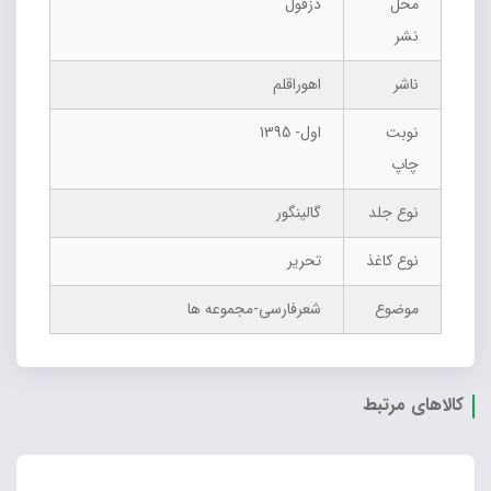
محل
دزفول
نشر
ناشر
اهوراقلم
نوبت
اول- 1395
چاپ
نوع جلد
گالینگور
نوع کاغذ
تحریر
موضوع
شعرفارسی-مجموعه ها
کالاهای مرتبط