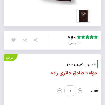
۰ از ۵
(از ۰ نظر)
موجود
خسروان شیرین سخن
مؤلف: صادق حائری زاده
خسروان
تعداد
شیرین
سخن
عدد