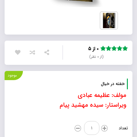
۰ از ۵
(از ۰ نظر)
موجود
خفته در خیال
مولف: عظیمه عبادی
ویراستار: سیده مهشید پیام
خفته
تعداد
در
خیال