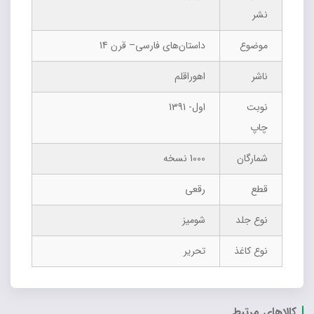
نشر
موضوع
داستان‌های فارسی– قرن 14
ناشر
اهوراقلم
نوبت
اول- 1391
چاپ
شمارگان
1000 نسخه
قطع
رقعی
نوع جلد
شومیز
نوع کاغذ
تحریر
کالاهای مرتبط