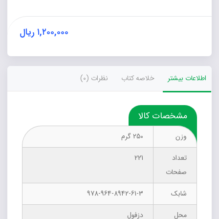
عدد
۱,۲۰۰,۰۰۰
ریال
اطلاعات بیشتر
خلاصه کتاب
نظرات (0)
مشخصات کالا
وزن
250 گرم
تعداد
221
صفحات
شابک
978-964-8942-61-3
محل
دزفول