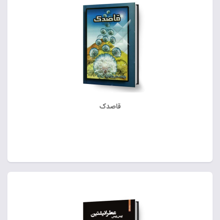
قاصدک