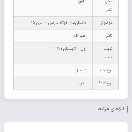
محل
دزفول
نشر
موضوع
داستان‌های کوتاه فارسی — قرن 15
ناشر
اهوراقلم
نوبت
اول – تابستان 1401
چاپ
نوع جلد
شومیز
نوع کاغذ
تحریر
کالاهای مرتبط