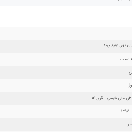
978-964-8942-1
ه
ی
ول
ان های فارسی –قرن 14
139
یز