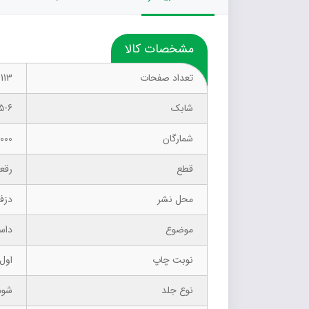
مشخصات کالا
تعداد صفحات
113
شابک
5-6
شمارگان
1000 نسخ
قطع
رقع
محل نشر
دزف
موضوع
داست
نوبت چاپ
اول- 6
نوع جلد
شوم