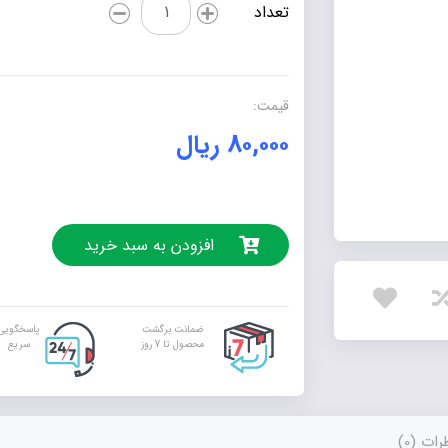
داستان
تعداد
تندر
عدد
قیمت:
۸۰,۰۰۰
ریال
افزودن به سبد خرید
ضمانت برگشت
پاسخگویی
محصول تا 7 روز
سریع
ات (0)