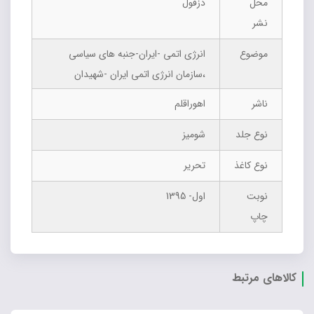
محل
دزفول
نشر
موضوع
انرژی اتمی -ایران-جنبه های سیاسی
،سازمان انرژی اتمی ایران -شهیدان
ناشر
اهوراقلم
نوع جلد
شومیز
نوع کاغذ
تحریر
نوبت
اول- 1395
چاپ
کالاهای مرتبط