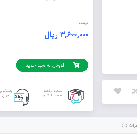
(کتاب
کار
علوم
قیمت:
ششم
۳,۶۰۰,۰۰۰
ریال
دبستان)
عدد
افزودن به سبد خرید
ضمانت برگشت
پاسخگویی
محصول تا 7 روز
سریع
ات (0)