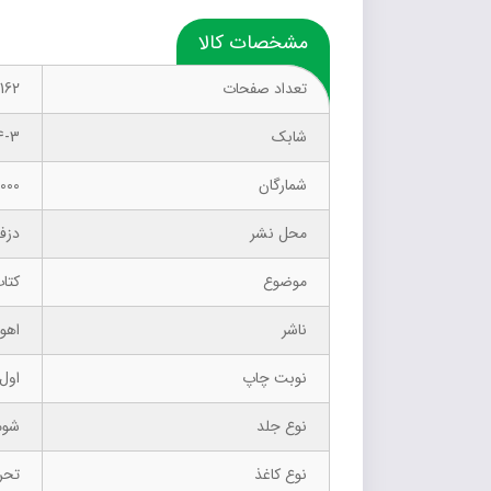
مشخصات کالا
تعداد صفحات
162
شابک
4-3
شمارگان
1000 نسخ
محل نشر
دزف
موضوع
کتا
ناشر
اهور
نوبت چاپ
اول ت
نوع جلد
شوم
نوع کاغذ
تحر