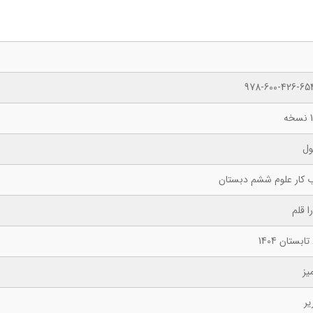
978-600-426-65
ه
ول
ب کار علوم ششم دبستان
ا قلم
ابستان 1404
یز
یر