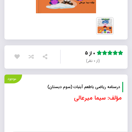
۰ از ۵
(از ۰ نظر)
موجود
درسنامه ریاضی باطعم آبنبات (سوم دبستان)
مؤلف: سیما میرعالی
درسنامه
ریاضی