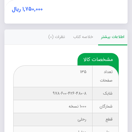
باطعم
آبنبات
۱,۷۵۰,۰۰۰
ریال
(سوم
دبستان)
عدد
اطلاعات بیشتر
خلاصه کتاب
نظرات (0)
مشخصات کالا
تعداد
135
صفحات
شابک
978-600-426-480-8
شمارگان
1000 نسخه
قطع
رحلی