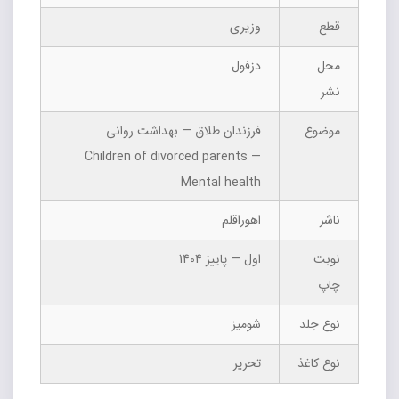
قطع
وزیری
محل
دزفول
نشر
موضوع
فرزندان طلاق — بهداشت روانی
Children of divorced parents —
Mental health
ناشر
اهوراقلم
نوبت
اول — پاییز 1404
چاپ
نوع جلد
شومیز
نوع کاغذ
تحریر