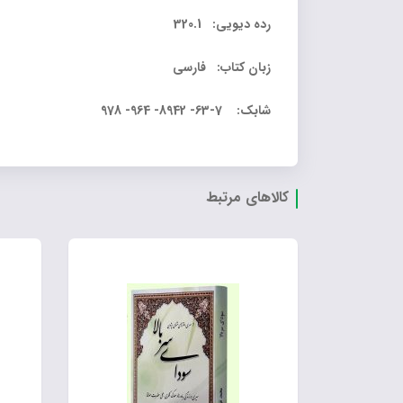
رده دیویی: 320.1
زبان کتاب: فارسی
شابک: 7-63- 8942- 964- 978
کالاهای مرتبط