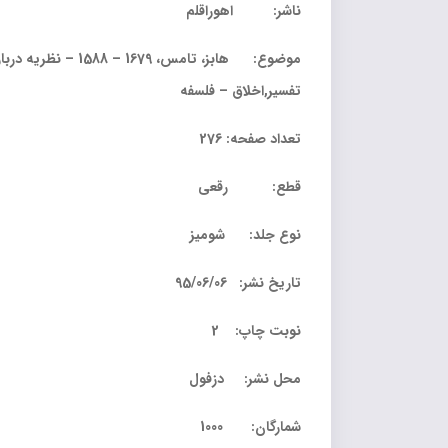
ناشر: اهوراقلم
تفسیر,اخلاق – فلسفه
تعداد صفحه: 276
قطع: رقعی
نوع جلد: شومیز
تاریخ نشر: 95/06/06
نوبت چاپ: 2
محل نشر: دزفول
شمارگان: 1000