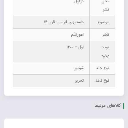
محل
دزفول
نشر
موضوع
داستانهای فارسی -قرن 14
ناشر
اهوراقلم
نوبت
اول – 1400
چاپ
نوع جلد
شومیز
نوع کاغذ
تحریر
کالاهای مرتبط