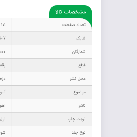
مشخصات کالا
تعداد صفحات
101
شابک
5-7
شمارگان
1000 نسخ
قطع
رقع
محل نشر
دزف
موضوع
آمو
ناشر
اهور
نوبت چاپ
اول 
نوع جلد
شوم