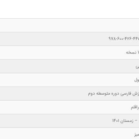
978-600-426-44
ه
ی
ول
زش فارسی دوره متوسطه دوم
اقلم
– زمستان 1401
یز