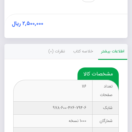
برای
کودکان
(راهنمایی
عملی
۲,۵۰۰,۰۰۰
ریال
و
کاربردی
برای
مربیان
اطلاعات بیشتر
خلاصه کتاب
نظرات (0)
کودک)
عدد
مشخصات کالا
تعداد
116
صفحات
شابک
978-600-426-794-6
شمارگان
1000 نسخه