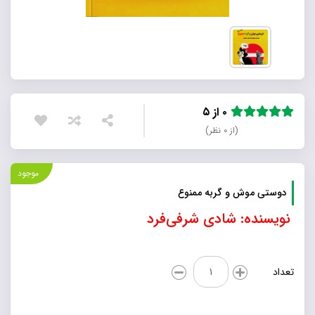
۰ از ۵
(از ۰ نظر)
موجود
دوستی موش و گربه ممنوع
نویسنده: شادی شرفی‌فرد
دوستی
تعداد
موش
و
گربه