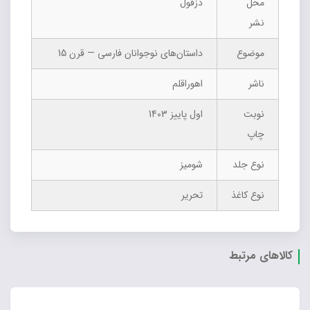
محل
دزفول
نشر
موضوع
داستان‌های نوجوانان فارسی — قرن 15
ناشر
اهوراقلم
نوبت
اول پاییز 1403
چاپ
نوع جلد
شومیز
نوع کاغذ
تحریر
کالاهای مرتبط